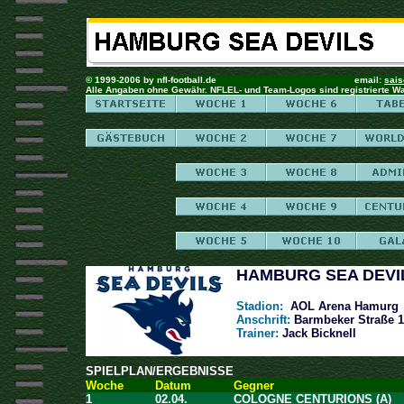
© 1999-2006 by nfl-football.de email:
sais
Alle Angaben ohne Gewähr. NFLEL- und Team-Logos sind registrierte W
HAMBURG SEA DEVI
Stadion:
AOL Arena Hamurg
Anschrift:
Barmbeker Straße 1
Trainer:
Jack Bicknell
SPIELPLAN/ERGEBNISSE
Woche
Datum
Gegner
1
02.04.
COLOGNE CENTURIONS
(A)