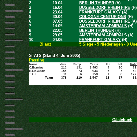
2
10.04.
BERLIN THUNDER
(A)
3
16.04.
DÜSSELDORF RHEIN FIRE
(H)
4
23.04.
FRANKFURT GALAXY
(A)
5
30.04.
COLOGNE CENTURIONS
(H)
6
07.05.
DÜSSELDORF RHEIN FIRE
(A)
7
14.05.
AMSTERDAM ADMIRALS
(H)
8
22.05.
BERLIN THUNDER
(H)
9
29.05.
AMSTERDAM ADMIRALS
(A)
10
04.06.
FRANKFURT GALAXY
(H)
Bilanz:
5 Siege - 5 Niederlagen - 0 Un
STATS (Stand 4. Juni 2005)
Passing
Name
Vers.
Comp.
Yards
TD
INT
Rati
C.Bramlet
212
131
1.463
7
10
73
R.Dinwiddie
155
73
934
5
7
58
T.Arth
11
6
150
1
0
129
Team
378
210
2.547
13
17
69
Gästebuch