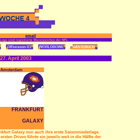
email
ogo sind registrierte Warenzeichen der NFL.
 27. April 2003
 - Amsterdam
6
FRANKFURT
GALAXY
kfurt Galaxy nun auch ihre erste Saisonniederlage.
ersten Drives führte sie jeweils weit in die Hälfte der