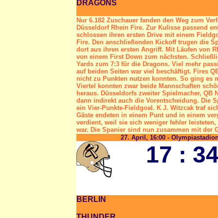
DRAGONS
Nur 6.182 Zuschauer fanden den Weg zum Verf
Düsseldorf Rhein Fire. Zur Kulisse passend entw
schlossen ihren ersten Drive mit einem Fieldgoa
Fire. Den anschließenden Kickoff trugen die Spa
dort aus ihren ersten Angriff. Mit Läufen von
von einem First Down zum nächsten. Schließli
Yards zum 7:3 für die Dragons. Viel mehr passi
auf beiden Seiten war viel beschäftigt. Fires Q
nicht zu Punkten nutzen konnten. So ging es m
Viertel konnten zwar beide Mannschaften schö
heraus. Düsseldorfs zweiter Spielmacher, QB N.
dann indirekt auch die Vorentscheidung. Die Sp
ein Vier-Punkte-Fieldgoal. K J. Witzcak traf s
Gäste endeten in einem Punt und in einem ve
verdient, weil sie sich weniger fehler leistet
war. Die Spanier sind nun zusammen mit der Ga
27. April, 16:00 - Olympiastadion
17 : 3
BERLIN
THUNDER