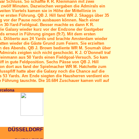
 war Schluss. So schaffte K R. Kleinmann mit zwei
a zwölf Minuten. Dazwischen vergaben die Admirals ein
iten Viertels kamen sie in Höhe der Mittellinie in
rer ersten Führung. QB J. Hill fand WR J. Skaggs über 35
ng vor der Pause noch ausbauen können. Nach einer
ein 30-Yard-Fieldgoal. Besser machte es dann K R.
 die Galaxy wieder kurz vor der Endzone der Gastgeber
rds erneut in Führung gingen (9:7). Mit dem ersten
S. Diliberto aus 24 Yards und brachte Amsterdam wieder
atten wieder die Gäste Grund zum Feiern. Sie erzielten
own des Abends. QB J. Brown bediente WR M. Soumah über
Admirals zeigten sich nicht geschockt. K J. O´Donnell traf
leinmann aus 50 Yards einen Fieldgoal-Versuch. So kam
f in gute Feldposition. Sechs Pässe von QB J. Hill
 Von dort aus fand der Spielmacher WR M. Hatchette zum
sspfiff hatte aber die Galaxy noch die Chance auf die
 53 Yards. Am Ende siegten die Hausherren verdient ein
e Führung tauschte. Die 10.684 Zuschauer kamen voll auf
arcelona
3
DÜSSELDORF