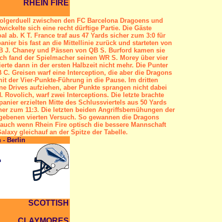
RHEIN FIRE
olgerduell zwischen den FC Barcelona Dragoens und
ickelte sich eine recht dürftige Partie. Die Gäste
l ab. K T. France traf aus 47 Yards sicher zum 3:0 für
nier bis fast an die Mittellinie zurück und starteten von
 RB J. Chaney und Pässen von QB S. Burford kamen sie
ch fand der Spielmacher seinen WR S. Morey über vier
erte dann in der ersten Halbzeit nicht mehr. Die Punter
B C. Greisen warf eine Interception, die aber die Dragons
it der Vier-Punkte-Führung in die Pause. Im dritten
ne Drives aufziehen, aber Punkte sprangen nicht dabei
 Rovolich, warf zwei Interceptions. Die letzte brachte
anier erzielten Mitte des Schlussviertels aus 50 Yards
icher zum 11:3. Die letzten beiden Angriffsbemühungen der
rgebenen vierten Versuch. So gewannen die Dragons
en, auch wenn Rhein Fire optisch die bessere Mannschaft
laxy gleichauf an der Spitze der Tabelle.
 - Berlin
4
SCOTTISH
CLAYMORES