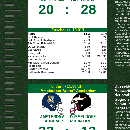
zu erzielen
20
:
28
Schotten ko
eigenen 45
bzw. 41 Yar
lang den Ba
Centurions
mal in die 
Schorejs au
Ein Muff d
Zuschauer: 10.013
ersten Vers
Ausgleich.
Stats
CLA
CEN
lockten da
First Downs
9
22
Goal an der
3rd Down Effektivität
2 / 9
7 / 15
Extrapunkt 
4th Down Effektivität
0 / 0
1 / 1
konnten 9 1
Gesamtyards
146
300
Schließlic
Laufyards
116
126
Führung. Be
Passyards
30
174
drei Versuc
Passversuche
5 / 18
20 / 33
herunter sp
Interceptions
1
0
letzten Au
Fumbles, davon verloren
1 / 0
1 / 1
brachten di
Fieldgoals
0 / 0
2 / 2
Strafen (Yards)
14 (97)
3 (25)
Ballbesitz (Minuten)
20:58
39:02
6. Juni - 15.00 Uhr
Düsseldo
“Amsterdam Arena” Amsterdam
Auswärts
der stat
Gegners 
So warf S
insgesam
Gleich der
Händen der
AMSTERDAM
DÜSSELDORF
nicht viel 
ADMIRALS
RHEIN FIRE
später bot 
verlor RB W
ziemlich sc