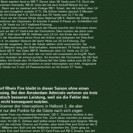
. Beim zweiten fand er WR T. Devoe über 38 Yards zum 7:0. Doch die
nterten ihrerseits. RB M. hicks lief mit dem Kickoff-Return bis zur
. Dann war es zweimal sein Kolege RB I. Smart. der mit Läufen über 14
ds den Ausgleich erzielte (7:7). Die Kölner hielten danach 5 Minuten
ll. Am Edne traf K D. Schorejs aus 50 Yards zum 11:7 für die
. Kurz vor der Pause führte dann National QB K. Nakimi die Gäste noch
Redzone der Claymores. Er brachte 5 seiner 6 Pässe an. Schließlich traf
s 34 Yards zur 14:7-Halbzeit-Führung.
er Gäste beim ersten Punt nach der Pause brachte den Schotten einen
uch an der 17-Yard-Linie der Centurions. Dies nutzten sie dann zum
 QB T. Arth fand WR M. Helfman zum 14:14. Am Ende des Viertels
nn die Hausherren einen Punt der Kölner und bekamen ein First-And-
 4. Im zweiten Versuch lief dann Hicks zur 20:14-Führung. Der
wurde vergeben. Doch die Gäste wirkten nicht verunsichert. Sie
/2 Minuten lang den Ball behalten, marschierten 79 Yards übers Feld.
h fand QB R. Van Dyke WR R. Newhouse über 21 Yards zur 21:20-
i den Schotten lief nach wie vor nicht viel zusammen im Angriff. Nach
hen mussten sie erneut punten. So konnten die Centurions die Uhr fast
ielen. Am Ende des 78-Yard-Drives lief Van Dyke selbst zum 28:20. Die
sgleichsbemühungen endeten in einer Interception von Arth. Insgesamt
e Gäste nur 5 von 18 Passversuchen an für brutto 57 Yards.
rf Rhein Fire bleibt in dieser Saison ohne einen
sieg. Bei den Amsterdam Admirals verloren sie trotz
istisch besseren Leistung, weil sie die Fehler des
nicht konsequent nutzten.
toerner drei Interceptions in Halbzeit 1, die aber
t nur drei Punkte für die Gäste nach sich zogen.
 zweite Pass von Amsterdam Admirals´ QB C. Stoerner landete in den
 Abwehr von Düsseldorf Rhein Fire. Doch diese machten es danach
besser: Ihr QB G. Zolman warf selbst einen Fehlpass zum Gegner. Wenig
sich die nächste Chance auf Punkte, aber beim First and Goal an der 8
. Williams den Ball und die Holländer eroberten ihn. Dann ging es
hnell. Erst warf Stoerner einen 57-Yard-Pass auf RB C.Downs, dan lief