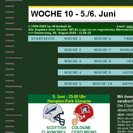
© 1999-2005 by nfl-football.de email:
sais
Alle Angaben ohne Gewähr. NFLEL-Logo ist ein registriertes Warenzeich
>>>
Donnerstag, 06. August 2026 - 11:06:15
5. Juni - 15.00 Uhr
Mit ihre
Hampton-Park Glasgow
verabsch
Die Clay
abwechsl
aber ver
Mehr als ei
Zu Beginn 
Hälfte der
SCOTTISH
COLOGNE
die gute F
wieder. Da
CLAYMORES
CENTURIONS