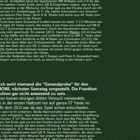
ere 22. Schließlich fand der Spielmacher WR M.Malan zum 7:0 für die
 Im zweiten Viertel durfte dann QB B.Engemann zeigen, was er kann.
ire immerhin in die REdzone. Am Ende gab es drei Punkte durch ein 30-
oal von K I. Anderbrügge (3:7). Die zweite Interception von Stoerner
 zu keinem First Down, doch K M. Shafer traf sicher aus 48 Yards zum
ng es dann auch in die Pause.
unts kam dann Düsseldorf endlich besser ins Spiel. 5 1/2 Minuten war
, legte 65 Yards zurück. Die letzten 4 per Pass von zolman auf RB D.
 12:7 (Conversion ging daneben). Doch die Hausherren waren von
ung nicht geschockt. Ihr zweiter QB G. Hamdan (
Rating
110.4) brachte
 in die Hälfte der Deutschen und schließlich fand er WR C. Taylor über
um 13:12, dann bediente er RB M.Malan zur Conversion (15:12). Die
ng fiel dann Mitte des Schlussviertels. RB J. Reynolds verlor Mitte der
fte den Ball, den sich DE C: Alston sicherte und über 32 Yards zum
. Die Defense der Admirals stoppte mit einem SAck gegen Zolman dann
n Comeback-Hoffnungen der Gäste.
en die Holländer das Jahr mit 5 Siegen auf Platz 3. Düsseldorf kam
iegen zum Auftakt nur noch zu einem Erfolg in den letzten acht
ich wohl niemand die “Generalprobe” für den
WL nächsten Samstag vorgestellt. Die Frankfurt
chien gar nicht anwesend zu sein.
ten keinen einzigen dritten Versuch verwandeln,
n in der ersten Halbzeit nur auf ganze 57 Yards im
 Mit dem 20:0 war da das Spiel schon entschieden.
 aber recht zerfahren. Beide Mannschaften waren mit ihren ersten
t sehr erfolgreich. Das änderte sich dann mit dem zweiten Angriffszug
Thunder. 5 1/2 Minuten dauerte dieser, doch das Big Play wollte da
gen. Am Ende gab es nur drei Punkte durch K J. Ruffin aus 39 Yards.
rt Galaxy vergab mit dem ersten SPielzug des zweiten Viertels die
 Ausgleich. K J. Rheem verschoss aus 43 Yards. Thunder konnte die
 nutzen, stattdessen warf QB R. Davey ein Interception, die aber ohne
b. Die letzten zehn Minuten der ersten Hälfte gehörten dann ganz
den Berlinern. Mit Läufen über RB E. McCoo und Pässen von QB