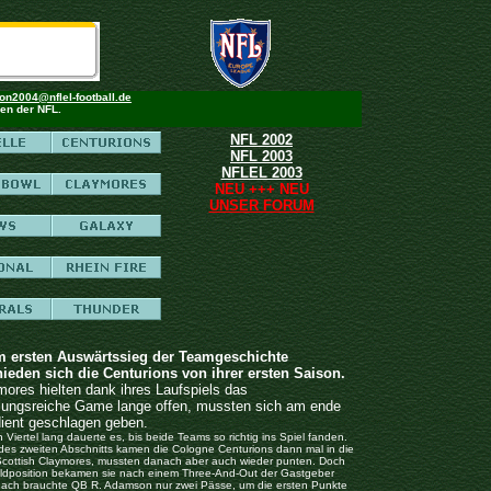
on2004@nflel-football.de
en der NFL.
NFL 2002
NFL 2003
NFLEL 2003
NEU +++ NEU
UNSER FORUM
m ersten Auswärtssieg der Teamgeschichte
ieden sich die Centurions von ihrer ersten Saison.
mores hielten dank ihres Laufspiels das
ungsreiche Game lange offen, mussten sich am ende
dient geschlagen geben.
n Viertel lang dauerte es, bis beide Teams so richtig ins Spiel fanden.
des zweiten Abschnitts kamen die Cologne Centurions dann mal in die
 Scottish Claymores, mussten danach aber auch wieder punten. Doch
eldposition bekamen sie nach einem Three-And-Out der Gastgeber
nach brauchte QB R. Adamson nur zwei Pässe, um die ersten Punkte