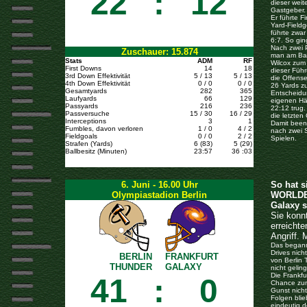
22
:
12
dieser weit
Gastgeber.
Er führte F
Yard-Fieldg
führte zwar
6:7. So gi
Nach zwei P
Zuschauer: 15.874
man am Ball
Stats
ADM
RF
Wilcox zum
First Downs
14
18
dieser Führ
3rd Down Effektivität
5 / 13
5 / 13
die Offense
4th Down Effektivität
0 / 0
0 / 0
26 Yards z
Gesamtyards
282
365
Entscheidun
Laufyards
66
129
eigenen Häl
Passyards
216
236
22:12 trug
Passversuche
15 / 30
16 / 29
die letzte
Interceptions
3
1
Damit beend
Fumbles, davon verloren
1 / 0
4 / 2
nach zwei S
Fieldgoals
0 / 0
2 / 2
Spielen.
Strafen (Yards)
6 (83)
5 (29)
Ballbesitz (Minuten)
23:57
36 :03
6. Juni - 16.00 Uhr
So hat s
Olympiastadion Berlin
WORLDBO
Galaxy s
Sie konn
erreichte
Angriff.
Das begann
Drives nich
BERLIN
FRANKFURT
von Berlin 
THUNDER
GALAXY
nicht gelin
Die Frankfu
41
:
0
Chance zum
Gunst nicht
Folgen blie
eindeutig 