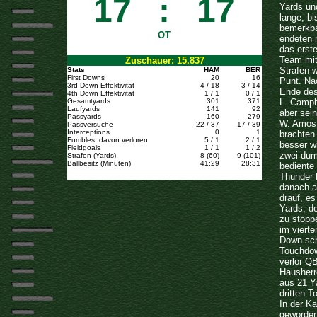
17
:
17
Yards un
lange, b
bemerkba
OT
endeten 
das erst
Team mit
Zuschauer: 15.837
Strafen 
Stats
HAM
BER
First Downs
20
16
Punt. Na
3rd Down Effektivität
4 / 18
3 / 14
Ende des
4th Down Effektivität
1 / 1
0 / 1
Gesamtyards
301
371
L. Campb
Laufyards
141
92
aber sei
Passyards
160
279
W. Amos.
Passversuche
22 / 37
17 / 39
Interceptions
0
1
brachten
Fumbles, davon verloren
5 / 1
2 / 1
besser w
Fieldgoals
1 / 1
1 / 2
zwei dum
Strafen (Yards)
8 (60)
9 (101)
Ballbesitz (Minuten)
41:29
28:31
bediente
Thunder 
danach a
drauf, es
Yards, de
zu stoppe
im vierte
Down sch
Touchdow
verlor QB
Hausherr
aus 21 Ya
dritten T
In der K
geworden