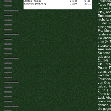
Touchdow
Strafen (Yards)
3 (46)
5 (46)
Ballbesitz (Minuten)
30:50
29:10
Yards WR
und nach
Play, ab
Robertso
nicht fan
15 der 6
einzig vo
Frankfur
landete 
Hollände
zum 24:7
stoppte 
Amsterda
So hatte 
gab aber
(10:24).
Die Entsc
Pause. F
voran, e
warf Ham
Touchdow
von Otis 
gab schl
(13:31). 
Yards (zu
Lauf. Ab
blieb dur
danach, 
die gegn