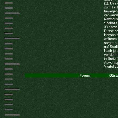
(1). Das
zum 17:1
bewegen 
verwande
Newhouse
Shabazz 
33 Yards
Düsseldo
Henson d
weiteren
sorgte n
auf Starl
Nach je 
vor dem 
in Serie 
Abwehrsp
Viertel z
Forum
Gäst