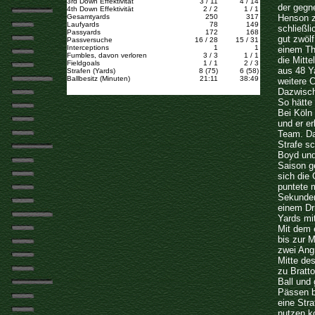
3rd Down Effektivität
3 / 11
4 / 14
der gegn
4th Down Effektivität
2 / 2
1 / 1
Gesamtyards
250
317
Henson z
Laufyards
78
149
schließl
Passyards
172
168
gut zwölf
Passversuche
16 / 28
15 / 31
Interceptions
1
1
einem Th
Fumbles, davon verloren
3 / 3
1 / 1
die Mitte
Fieldgoals
1 / 1
2 / 3
aus 48 Y
Strafen (Yards)
8 (75)
6 (58)
Ballbesitz (Minuten)
21:11
38:49
weitere 
Dazwisch
So hätte
Bei Köln
und er er
Team. Da
Strafe s
Boyd und
Saison g
sich die 
puntete 
Sekunden
einem Dr
Yards mit
Mit dem e
bis zur M
zwei Ang
Mitte des
zu Bratt
Ball und 
Pässen b
eine Stra
nutzen ko