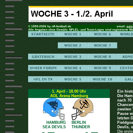
© 1999-2006 by nfl-football.de email:
sais
Alle Angaben ohne Gewähr. NFLEL- und Team-Logos sind registrierte W
1. April - 18.00 Uhr
Ein hist
AOL Arena Hamburg
Die Hamb
nach 70
Chancen 
zweiten 
Pause w
letzten 
HAMBURG
BERLIN
Fieldgoa
SEA DEVILS
THUNDER
Devils, 
Die erste