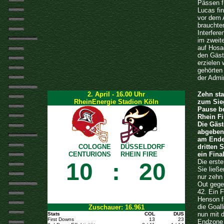
Pässen f
Lucas fi
vor dem A
brauchte
Interfere
im zweit
auf Hosa
den Gäst
erzielen 
gehörten
der Admir
2. April - 16.00 Uhr
Zehn sta
RheinEnergie Stadion Köln
zum Sieg
Pause be
Rhein Fi
Die Gäs
abgeben 
am Ende 
COLOGNE
DÜSSELDORF
dritten 
CENTURIONS
RHEIN FIRE
ein Fina
Die erst
10
:
20
Sie ließe
nur zehn
Out gege
42. Ein 
Henson f
die Goall
Zuschauer: 16.961
nun mit 
Stats
COL
DUS
First Downs
13
23
Endzone 