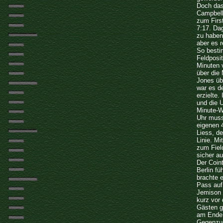
Doch das
Campbell
zum Firs
7:17. Da
zu haben.
aber es r
So bestim
Feldposit
Minuten 
über die
Jones üb
war es d
erzielte.
und die 
Minute-W
Uhr muss
eigenen 
Liess, de
Linie. M
zum Fiel
sicher a
Der Coin
Berlin fü
brachte 
Pass auf
Jemison 
kurz vor 
Gästen g
am Ende 
Gegenzug