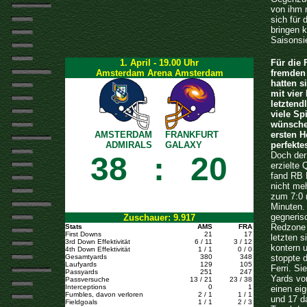
von ihm 
sich für 
bringen 
Saisonsi
1. April - 19.00 Uhr
Für die 
Amsterdam Arena Amsterdam
fremden
hatten s
mit vier
letztend
viele Sp
wünsche
AMSTERDAM
FRANKFURT
ersten H
ADMIRALS
GALAXY
perfekte
Doch der
38
:
20
erzielte
fand RB 
nicht me
zum 7:0 
Minuten. 
gegneris
Zuschauer: 9.917
Redzone 
Stats
AMS
FRA
First Downs
21
17
letzten 
3rd Down Effektivität
6 / 11
3 / 12
kontern 
4th Down Effektivität
1 / 1
0 / 0
Gesamtyards
380
348
stoppte 
Laufyards
129
105
Ferri. S
Passyards
251
247
Yards vo
Passversuche
13 / 21
23 / 38
Interceptions
0
1
einen ei
Fumbles, davon verloren
2 / 1
1 / 1
und 17 d
Fieldgoals
1 / 1
2 / 3