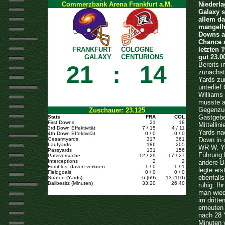
Commerzbank Arena Frankfurt a.M.
Niederla
Galaxy s
allem da
mangelha
Downs ab
Chance 
FRANKFURT
COLOGNE
letzten 
GALAXY
CENTURIONS
gut 23.0
Bereits i
21
:
14
zunächst
Yards zu
unterlie
Williams 
musste a
Gegenzug
Zuschauer: 23.125
Gastgebe
Stats
FRA
COL
First Downs
21
18
Mittellin
3rd Down Effektivität
7 / 15
4 / 11
Yards na
4th Down Effektivität
0 / 0
0 / 0
Gesamtyards
317
361
Down in 
Laufyards
186
205
WR W. Yo
Passyards
131
156
Führung 
Passversuche
12 / 29
17 / 27
Interceptions
2
2
andere B
Fumbles, davon verloren
1 / 0
1 / 1
legte ers
Fieldgoals
0 / 0
0 / 0
ebenfalls
Strafen (Yards)
6 (69)
13 (110)
Ballbesitz (Minuten)
33:20
26:40
ruhig. Ih
man wied
im dritt
erneuten
nach 28 Y
Minuten 