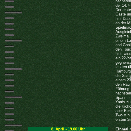
nächsten
der 14:7-
Der erst
Gäste und
hin. Dab
an der Mi
Spielmac
Ausgleic
Zweimal 
einem La
and Goal 
den Touc
hielt wie
ein 22-Y
gegneris
letzten 
Hamburg 
die Gast
einem 23
den Raum
Führung f
nächsten 
Spann fin
Yards zu
die Kick
aber Ber
Two-Minu
ersten Si
8. April - 19.00 Uhr
Einmal 