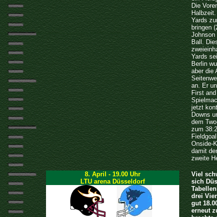
Die Voren
Halbzeit
Yards zu
bringen (
Johnson 
Ball. Di
zweieinh
Yards sei
Berlin wu
aber die
Seitenwe
an. Er u
First an
Spielmac
jetzt kon
Downs un
dem Two-
zum 38:2
Fieldgoal
Onside-K
damit den
zweite H
8. April - 19.00 Uhr
Viel sch
LTU arena Düsseldorf
sich Düs
Tabellen
drei Vie
gut 18.0
erneut z