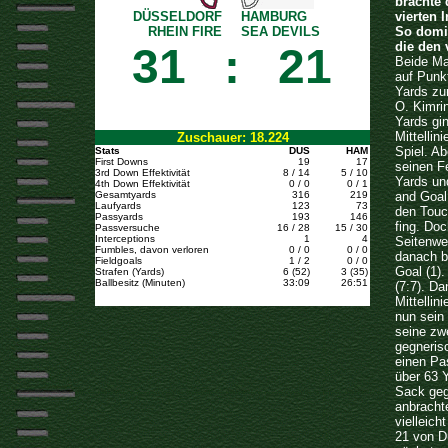
brachte 
DÜSSELDORF
HAMBURG
vierten 
RHEIN FIRE
SEA DEVILS
So domin
die den 
31
:
21
Beide Ma
auf Punkt
Yards zu
O. Kimri
Yards gi
Mittellin
Zuschauer: 18.224
Spiel. A
Stats
DUS
HAM
First Downs
19
17
seinen F
3rd Down Effektivität
8 / 14
5 / 10
Yards un
4th Down Effektivität
0 / 0
0 / 1
Gesamtyards
316
219
and Goal 
Laufyards
123
73
den Touc
Passyards
193
146
fing. Doc
Passversuche
16 / 28
15 / 30
Interceptions
1
4
Seitenwe
Fumbles, davon verloren
0 / 0
0 / 0
danach b
Fieldgoals
1 / 2
0 / 0
Goal (1)
Strafen (Yards)
6 (52)
3 (35)
Ballbesitz (Minuten)
33:09
26:51
(7:7). D
Mittelli
nun sein
seine zwe
gegneris
einen Pa
über 63 
Sack geg
anbrachte
vielleic
21 von D