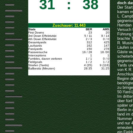
31
:
38
doch das
Der Start
kamen mit
L. Campbe
gegneris
Hamdan s
Zuschauer: 11.443
Versuch 
Stats
BER
AMS
First Downs
23
20
Führung 
3rd Down Effektivität
5 / 11
9 / 14
brachte 
4th Down Effektivität
2 / 3
0 / 0
Gesamtyards
312
425
R. Musin
Laufyards
162
147
Läufen s
Passyards
150
278
Gäste wu
Passversuche
16 / 28
18 /30
Interceptions
1
1
scheitert
Fumbles, davon verloren
1 / 1
0 / 0
gegneris
Fieldgoals
1 / 2
1 / 2
Yards un
Strafen (Yards)
4 (35)
9 (118)
Ballbesitz (Minuten)
28:35
31:25
von K R.
Anschlus
Beginn de
benötigt
zu bringe
50-Yard-L
Im dritt
über fün
später un
Berlin in
fand im 
Nummer 3
und nur 
erneuten 
ein Field