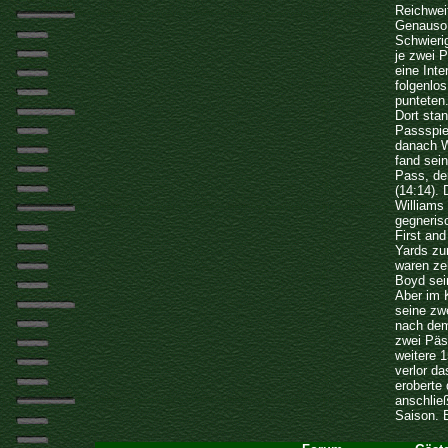
Reichwei
Genauso 
Schwieri
je zwei 
eine Inte
folgenlos
punteten
Dort stan
Passspie
danach W
fand sei
Pass, de
(14:14). 
Williams 
gegneris
First and
Yards zu
waren ze
Boyd sein
Aber im 
seine zw
nach dem
zwei Päss
weitere 1
verlor d
eroberte
anschlie
Saison. 