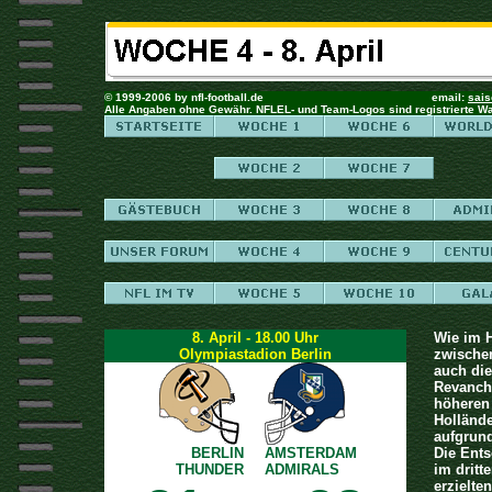
© 1999-2006 by nfl-football.de email:
sais
Alle Angaben ohne Gewähr. NFLEL- und Team-Logos sind registrierte W
8. April - 18.00 Uhr
Wie im H
Olympiastadion Berlin
zwische
auch di
Revanche
höheren 
Holländ
aufgrun
BERLIN
AMSTERDAM
Die Ents
THUNDER
ADMIRALS
im dritt
erzielte